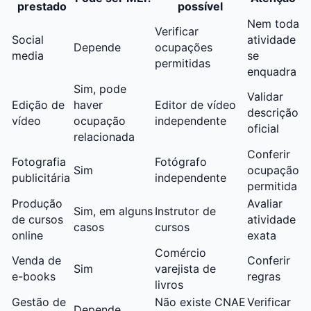
prestado
possível
Nem toda
Verificar
Social
atividade
Depende
ocupações
media
se
permitidas
enquadra
Sim, pode
Validar
Edição de
haver
Editor de vídeo
descrição
vídeo
ocupação
independente
oficial
relacionada
Conferir
Fotografia
Fotógrafo
Sim
ocupação
publicitária
independente
permitida
Produção
Avaliar
Sim, em alguns
Instrutor de
de cursos
atividade
casos
cursos
online
exata
Comércio
Venda de
Conferir
Sim
varejista de
e-books
regras
livros
Gestão de
Não existe CNAE
Verificar
Depende