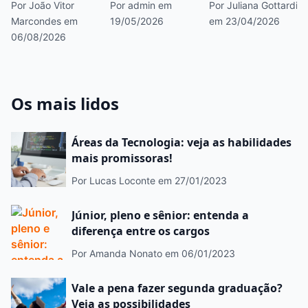
Por João Vitor
Por admin
em
Por Juliana Gottardi
quer trabalhar
Entenda critérios
Marcondes
em
19/05/2026
em 23/04/2026
com investigação
e opções antes de
06/08/2026
forense?
escolher
Os mais lidos
Áreas da Tecnologia: veja as habilidades
mais promissoras!
Por Lucas Loconte
em 27/01/2023
Júnior, pleno e sênior: entenda a
diferença entre os cargos
Por Amanda Nonato
em 06/01/2023
Vale a pena fazer segunda graduação?
Veja as possibilidades