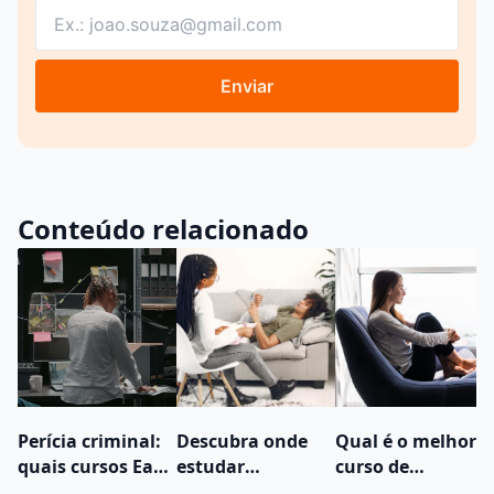
Enviar
Conteúdo relacionado
Perícia criminal:
Descubra onde
Qual é o melhor
quais cursos EaD
estudar
curso de
ajudam quem
Psicologia
Psicanálise EaD?