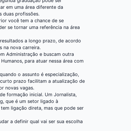
 segunda graduação pode ser
zar em uma área diferente da
s duas profissões.
rior você tem a chance de se
er se tornar uma referência na área
resultados a longo prazo, de acordo
 na nova carreira.
 em Administração e buscam outra
 Humanos, para atuar nessa área com
uando o assunto é especialização,
urto prazo facilitam a atualização de
or novas vagas.
e formação inicial. Um Jornalista,
g, que é um setor ligado à
tem ligação direta, mas que pode ser
udar a definir qual vai ser sua escolha