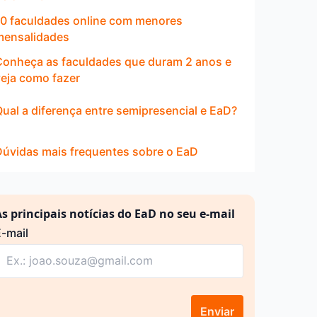
10 faculdades online com menores
mensalidades
Conheça as faculdades que duram 2 anos e
veja como fazer
ual a diferença entre semipresencial e EaD?
Dúvidas mais frequentes sobre o EaD
s principais notícias do EaD no seu e-mail
-mail
Enviar