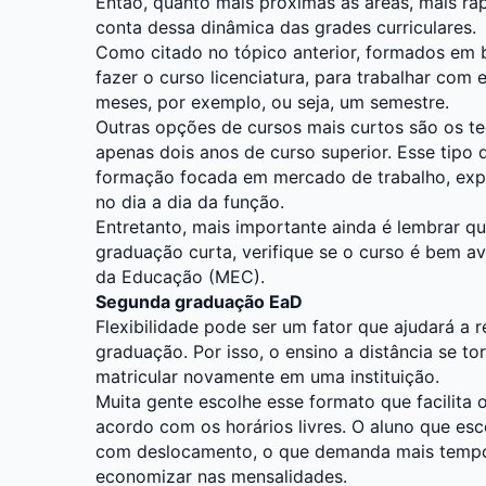
Então, quanto mais próximas as áreas, mais r
conta dessa dinâmica das grades curriculares.
Como citado no tópico anterior, formados em
fazer o curso licenciatura, para trabalhar co
meses, por exemplo, ou seja, um semestre.
Outras opções de cursos mais curtos são os t
apenas dois anos de curso superior. Esse tipo
formação focada em mercado de trabalho, expl
no dia a dia da função.
Entretanto, mais importante ainda é lembrar qu
graduação curta, verifique se o curso é bem av
da Educação (MEC).
Segunda graduação EaD
Flexibilidade pode ser um fator que ajudará a 
graduação. Por isso, o ensino a distância se t
matricular novamente em uma instituição.
Muita gente escolhe esse formato que facilita o
acordo com os horários livres. O aluno que es
com deslocamento, o que demanda mais tempo
economizar nas mensalidades.