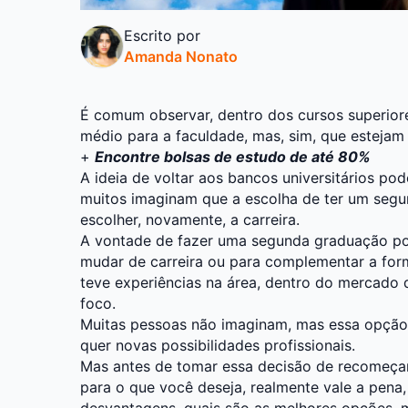
Escrito por
Amanda Nonato
É comum observar, dentro dos cursos superior
médio para a faculdade, mas, sim, que esteja
+
Encontre bolsas de estudo de até 80%
A ideia de voltar aos bancos universitários po
muitos imaginam que a escolha de ter um segun
escolher, novamente, a carreira.
A vontade de fazer uma segunda graduação po
mudar de carreira ou para complementar a forma
teve experiências na área, dentro do mercado 
foco.
Muitas pessoas não imaginam, mas essa opção
quer novas possibilidades profissionais.
Mas antes de tomar essa decisão de recomeçar 
para o que você deseja, realmente vale a pena,
desvantagens, quais são as melhores opções, 