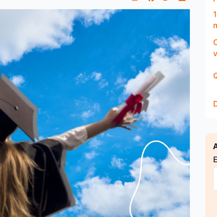
Q
A
E