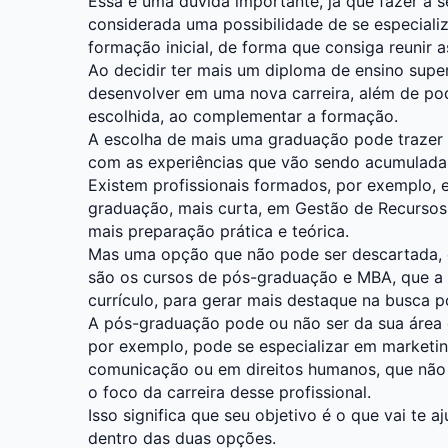
Essa é uma dúvida importante, já que fazer a
considerada uma possibilidade de se especiali
formação inicial, de forma que consiga reunir a
Ao decidir ter mais um diploma de ensino supe
desenvolver em uma nova carreira, além de pod
escolhida, ao complementar a formação.
A escolha de mais uma graduação pode trazer 
com as experiências que vão sendo acumuladas
Existem profissionais formados, por exemplo,
graduação, mais curta, em Gestão de Recursos
mais preparação prática e teórica.
Mas uma opção que não pode ser descartada, q
são os cursos de pós-graduação e MBA, que a c
currículo, para gerar mais destaque na busca p
A pós-graduação pode ou não ser da sua área d
por exemplo, pode se especializar em marketin
comunicação ou em direitos humanos, que não 
o foco da carreira desse profissional.
Isso significa que seu objetivo é o que vai te aj
dentro das duas opções.