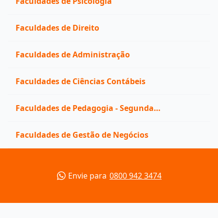
Faculdades de Psicologia
Faculdades de Direito
Faculdades de Administração
Faculdades de Ciências Contábeis
Faculdades de Pedagogia - Segunda
Licenciatura
Faculdades de Gestão de Negócios
Envie para
0800 942 3474