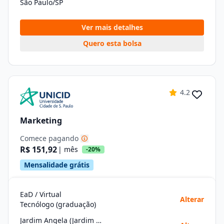
São Paulo/SP
Ver mais detalhes
Quero esta bolsa
4.2
Marketing
Comece pagando
R$ 151,92
| mês
-20%
Mensalidade grátis
EaD / Virtual
Alterar
Tecnólogo (graduação)
Jardim Angela (Jardim Das Flores)