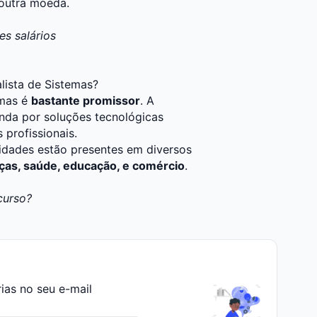
outra moeda.
s salários
ista de Sistemas?
emas é
bastante promissor
. A
nda por soluções tecnológicas
profissionais.
nidades estão presentes em diversos
nças, saúde, educação, e comércio
.
curso?
rias no seu e-mail