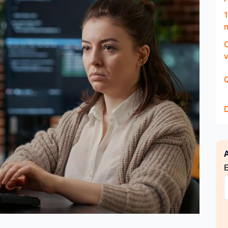
Q
A
E