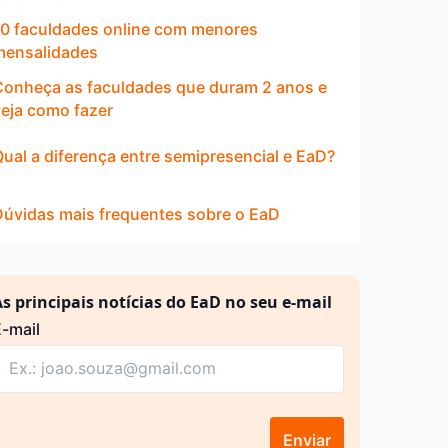
10 faculdades online com menores
mensalidades
Conheça as faculdades que duram 2 anos e
veja como fazer
ual a diferença entre semipresencial e EaD?
Dúvidas mais frequentes sobre o EaD
s principais notícias do EaD no seu e-mail
-mail
Enviar