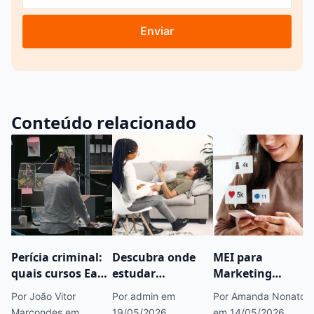
Enviar
Conteúdo relacionado
Perícia criminal:
Descubra onde
MEI para
quais cursos EaD
estudar
Marketing
ajudam quem
Psicologia
Digital:
Por João Vitor
Por admin
em
Por Amanda Nonato
quer trabalhar
Requisitos e
Marcondes
em
19/05/2026
em 14/05/2026