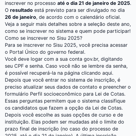
inscrever no processo
até o dia 21 de janeiro de 2025
.
O
resultado
está previsto para ser divulgado no dia
26 de janeiro
, de acordo com o
calendário oficial
.
Veja a seguir mais detalhes sobre a seleção deste ano,
como se inscrever no sistema e quem pode participar!
Como se inscrever no Sisu 2025?
Para se inscrever no Sisu 2025, você precisa acessar
o
Portal Único
do governo federal.
Você deve logar com a sua conta gov.br, digitando
seu CPF e senha. Caso você não se lembre da senha,
é possível recuperá-la na página
clicando aqui
.
Depois que você entrar no sistema de inscrição, é
preciso atualizar seus dados de contato e preencher o
formulário Perfil socioeconômico para
Lei de Cotas
.
Essas perguntas permitem que o sistema classifique
os candidatos que fazem a opção da Lei de Cotas.
Depois você escolhe as suas opções de curso e de
instituição. Elas podem ser mudadas até o limite do
prazo final de inscrição (no caso do processo de
2025, até o dia 21 de janeiro). A última inscrição