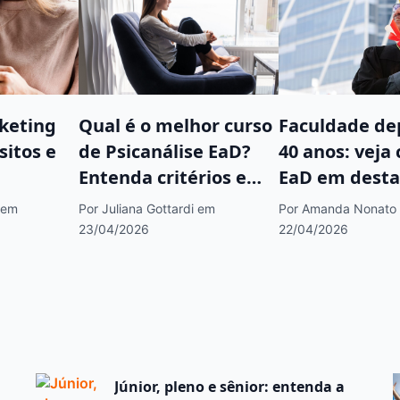
keting
Qual é o melhor curso
Faculdade de
sitos e
de Psicanálise EaD?
40 anos: veja
Entenda critérios e
EaD em desta
opções antes de
mercado
em
Por Juliana Gottardi
em
Por Amanda Nonato
escolher
23/04/2026
22/04/2026
Júnior, pleno e sênior: entenda a