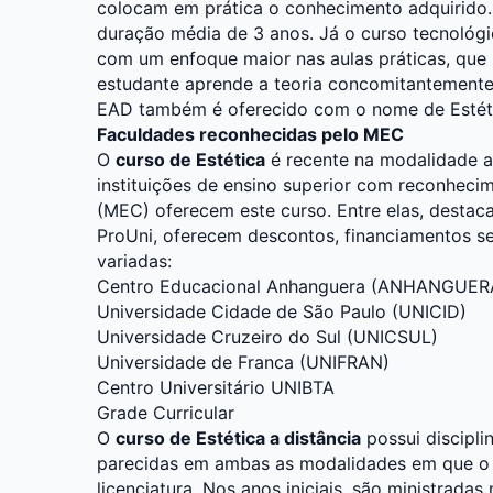
colocam em prática o conhecimento adquirido
duração média de 3 anos. Já o curso tecnológ
com um enfoque maior nas aulas práticas, que s
estudante aprende a teoria concomitantemente 
EAD também é oferecido com o nome de Estét
Faculdades reconhecidas pelo MEC
O
curso de Estética
é recente na modalidade a 
instituições de ensino superior com reconheci
(MEC) oferecem este curso. Entre elas, desta
ProUni, oferecem descontos, financiamentos s
variadas:
Centro Educacional Anhanguera (ANHANGUER
Universidade Cidade de São Paulo (UNICID)
Universidade Cruzeiro do Sul (UNICSUL)
Universidade de Franca (UNIFRAN)
Centro Universitário UNIBTA
Grade Curricular
O
curso de Estética a distância
possui discipli
parecidas em ambas as modalidades em que o c
licenciatura. Nos anos iniciais, são ministrada