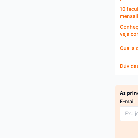
10 facu
mensal
Conheça
veja co
Qual a 
Dúvidas
As prin
E-mail