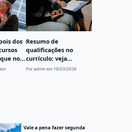
pois dos
Resumo de
 cursos
qualificações no
que no
currículo: veja
exemplos para colocar
em
Por admin
em 19/03/2026
Vale a pena fazer segunda