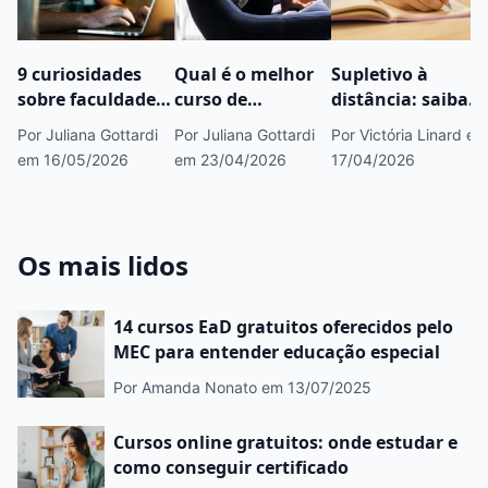
9 curiosidades
Qual é o melhor
Supletivo à
sobre faculdade
curso de
distância: saiba
EAD que você
Psicanálise EaD?
diferenças e como
Por Juliana Gottardi
Por Juliana Gottardi
Por Victória Linard
em
provavelmente
Entenda critérios
funciona
em 16/05/2026
em 23/04/2026
17/04/2026
não sabia
e opções antes de
escolher
Os mais lidos
14 cursos EaD gratuitos oferecidos pelo
MEC para entender educação especial
Por Amanda Nonato
em 13/07/2025
Cursos online gratuitos: onde estudar e
como conseguir certificado