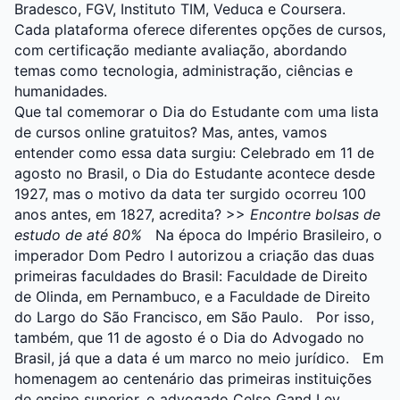
Bradesco, FGV, Instituto TIM, Veduca e Coursera.
Cada plataforma oferece diferentes opções de cursos,
com certificação mediante avaliação, abordando
temas como tecnologia, administração, ciências e
humanidades.
Que tal comemorar o Dia do Estudante com uma lista
de cursos online gratuitos? Mas, antes, vamos
entender como essa data surgiu:
Celebrado em 11 de
agosto no Brasil, o Dia do Estudante acontece desde
1927, mas o motivo da data ter surgido ocorreu 100
anos antes, em 1827, acredita?
>>
Encontre bolsas de
estudo de até 80%
Na época do Império Brasileiro, o
imperador Dom Pedro I autorizou a criação das duas
primeiras faculdades do Brasil: Faculdade de Direito
de Olinda, em Pernambuco, e a Faculdade de Direito
do Largo do São Francisco, em São Paulo.
Por isso,
também, que 11 de agosto é o Dia do Advogado no
Brasil, já que a data é um marco no meio jurídico.
Em
homenagem ao centenário das primeiras instituições
de ensino superior, o advogado Celso Gand Ley,