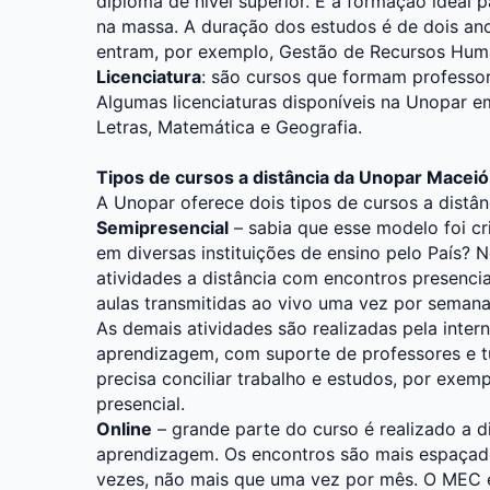
diploma de nível superior. É a formação ideal
na massa. A duração dos estudos é de dois an
entram, por exemplo, Gestão de Recursos Huma
Licenciatura
: são cursos que formam professo
Algumas licenciaturas disponíveis na Unopar e
Letras, Matemática e Geografia.
Tipos de cursos a distância da Unopar Maceió
A Unopar oferece dois tipos de cursos a distân
Semipresencial
– sabia que esse modelo foi cr
em diversas instituições de ensino pelo País? N
atividades a distância com encontros presencia
aulas transmitidas ao vivo uma vez por semana, 
As demais atividades são realizadas pela intern
aprendizagem, com suporte de professores e t
precisa conciliar trabalho e estudos, por exem
presencial.
Online
– grande parte do curso é realizado a di
aprendizagem. Os encontros são mais espaçad
vezes, não mais que uma vez por mês. O MEC 