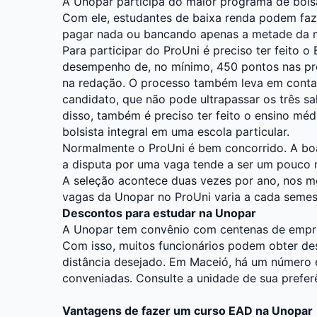
A Unopar participa do maior programa de bolsa
Com ele, estudantes de baixa renda podem faze
pagar nada ou bancando apenas a metade da 
Para participar do ProUni é preciso ter feito 
desempenho de, no mínimo, 450 pontos nas pro
na redação. O processo também leva em conta 
candidato, que não pode ultrapassar os três s
disso, também é preciso ter feito o ensino mé
bolsista integral em uma escola particular.
Normalmente o ProUni é bem concorrido. A boa 
a disputa por uma vaga tende a ser um pouco 
A seleção acontece duas vezes por ano, nos mes
vagas da Unopar no ProUni varia a cada semes
Descontos para estudar na Unopar
A Unopar tem convênio com centenas de empres
Com isso, muitos funcionários podem obter de
distância desejado. Em Maceió, há um número e
conveniadas. Consulte a unidade de sua prefer
Vantagens de fazer um curso EAD na Unopar