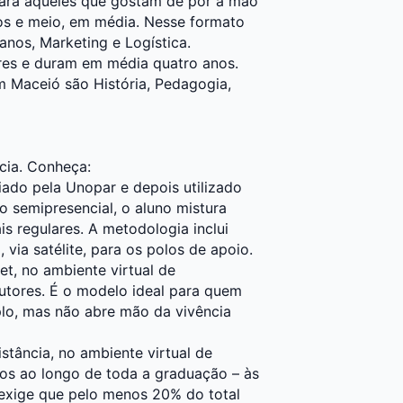
 para aqueles que gostam de pôr a mão
os e meio, em média. Nesse formato
nos, Marketing e Logística.
res e duram em média quatro anos.
m Maceió são História, Pedagogia,
cia. Conheça:
iado pela Unopar e depois utilizado
o semipresencial, o aluno mistura
is regulares. A metodologia inclui
via satélite, para os polos de apoio.
et, no ambiente virtual de
utores. É o modelo ideal para quem
plo, mas não abre mão da vivência
stância, no ambiente virtual de
os ao longo de toda a graduação – às
exige que pelo menos 20% do total