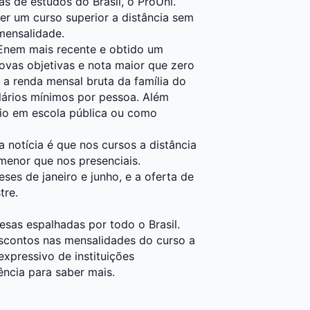
s de estudos do Brasil, o ProUni.
r um curso superior a distância sem
mensalidade.
o Enem mais recente e obtido um
vas objetivas e nota maior que zero
a renda mensal bruta da família do
alários mínimos por pessoa. Além
dio em escola pública ou como
notícia é que nos cursos a distância
menor que nos presenciais.
es de janeiro e junho, e a oferta de
tre.
as espalhadas por todo o Brasil.
scontos nas mensalidades do curso a
xpressivo de instituições
ência para saber mais.