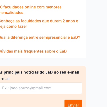
10 faculdades online com menores
mensalidades
Conheça as faculdades que duram 2 anos e
veja como fazer
ual a diferença entre semipresencial e EaD?
Dúvidas mais frequentes sobre o EaD
s principais notícias do EaD no seu e-mail
-mail
Enviar