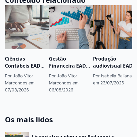
Ciências
Gestão
Produção
Contábeis EAD
Financeira EAD
audiovisual EAD:
permite abrir
serve para
vale a pena para
Por João Vitor
Por João Vitor
Por Isabella Baliana
escritório de
trabalhar em
trabalhar com
Marcondes
em
Marcondes
em
em 23/07/2026
contabilidade?
banco? Veja
vídeos, redes
07/08/2026
06/08/2026
Entenda
cargos, áreas e
sociais e marcas?
formação, CRC e
próximos passos
mercado
Os mais lidos
Licenciatura plena em Pedagogia: