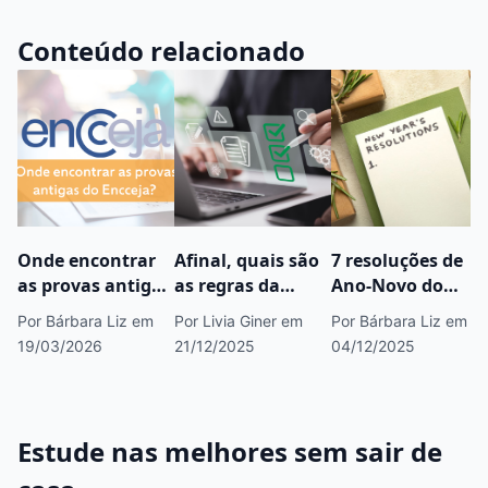
Conteúdo relacionado
Onde encontrar
Afinal, quais são
7 resoluções de
as provas antigas
as regras da
Ano-Novo do
do Encceja?
ABNT?
aluno de EaD
Por Bárbara Liz
em
Por Livia Giner
em
Por Bárbara Liz
em
19/03/2026
21/12/2025
04/12/2025
Estude nas melhores sem sair de