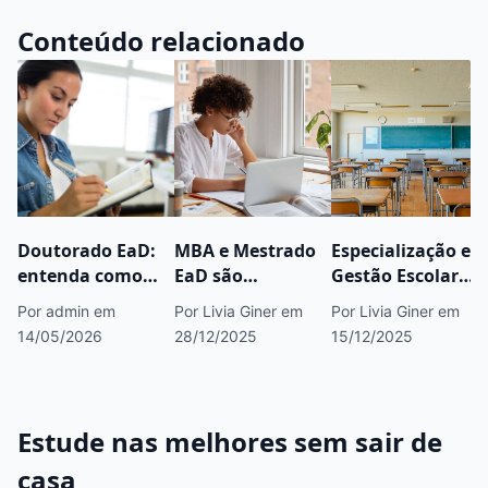
Conteúdo relacionado
Doutorado EaD:
MBA e Mestrado
Especialização em
entenda como
EaD são
Gestão Escolar
funciona e saiba
reconhecidos pelo
EaD: como
Por admin
em
Por Livia Giner
em
Por Livia Giner
em
onde fazer
MEC? Confira
funciona e o que
14/05/2026
28/12/2025
15/12/2025
você aprende
Estude nas melhores sem sair de
casa