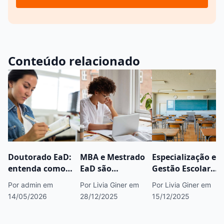
Conteúdo relacionado
Doutorado EaD:
MBA e Mestrado
Especialização em
entenda como
EaD são
Gestão Escolar
funciona e saiba
reconhecidos pelo
EaD: como
Por admin
em
Por Livia Giner
em
Por Livia Giner
em
onde fazer
MEC? Confira
funciona e o que
14/05/2026
28/12/2025
15/12/2025
você aprende