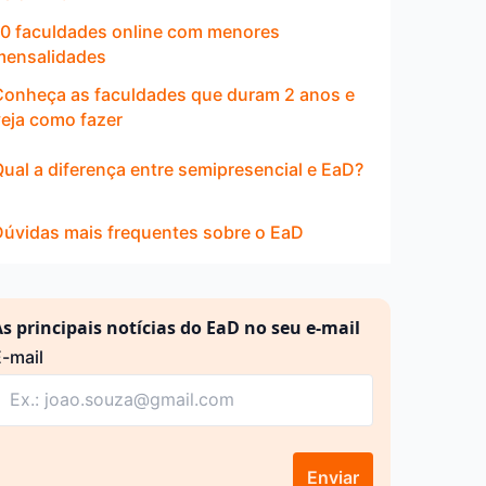
10 faculdades online com menores
mensalidades
Conheça as faculdades que duram 2 anos e
veja como fazer
ual a diferença entre semipresencial e EaD?
Dúvidas mais frequentes sobre o EaD
s principais notícias do EaD no seu e-mail
-mail
Enviar