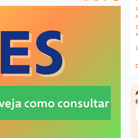
Q
A
E