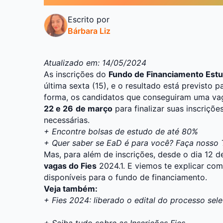
Escrito por
Bárbara Liz
Atualizado em: 14/05/2024
As inscrições do
Fundo de Financiamento Estu
última sexta (15), e o resultado está previsto p
forma, os candidatos que conseguiram uma vag
22 e 26
de março
para finalizar suas inscriçõ
necessárias.
+
Encontre bolsas de estudo de até 80%
+ Quer saber se EaD é para você? Faça nosso T
Mas, para além de inscrições, desde o dia 12 d
vagas do Fies
2024.1. E viemos te explicar com
disponíveis para o fundo de financiamento.
Veja também:
+ Fies 2024: liberado o edital do processo sele
+ Saiba tudo sobre as Inscrições Fies