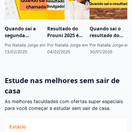
Quando sai a
Resultado do
Quando sai o
segunda
Prouni 2025 é
resultado do
chamada do
divulgado; veja!
Prouni 2025?
Por Natalia Jorge
em
Por Natalia Jorge
em
Por Natalia Jorge
em
Prouni 2025.1?
13/02/2025
04/02/2025
30/01/2025
Estude nas melhores sem sair de
casa
As melhores faculdades com ofertas super especiais
para você começar a estudar sem sair de casa.
Estácio