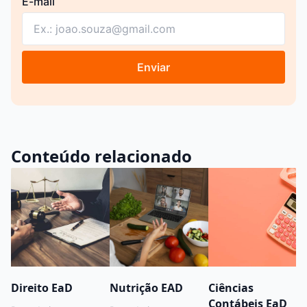
E-mail
Enviar
Conteúdo relacionado
Direito EaD
Nutrição EAD
Ciências
Contábeis EaD