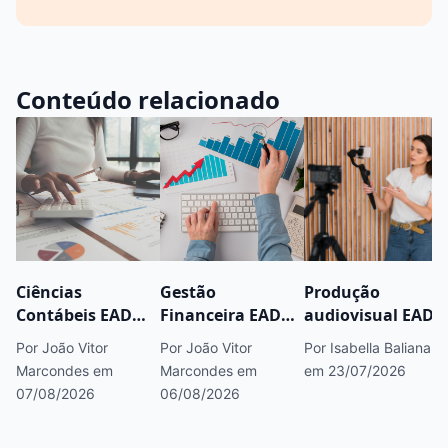
Conteúdo relacionado
Ciências
Gestão
Produção
Contábeis EAD
Financeira EAD
audiovisual EAD:
permite abrir
serve para
vale a pena para
Por João Vitor
Por João Vitor
Por Isabella Baliana
escritório de
trabalhar em
trabalhar com
Marcondes
em
Marcondes
em
em 23/07/2026
contabilidade?
banco? Veja
vídeos, redes
07/08/2026
06/08/2026
Entenda
cargos, áreas e
sociais e marcas?
formação, CRC e
próximos passos