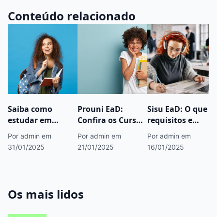
Conteúdo relacionado
Saiba como
Prouni EaD:
Sisu EaD: O que é,
estudar em
Confira os Cursos
requisitos e
faculdades online
a Distância
cursos a
Por admin
em
Por admin
em
Por admin
em
gratuitas
disponíveis!
distância!
31/01/2025
21/01/2025
16/01/2025
Os mais lidos