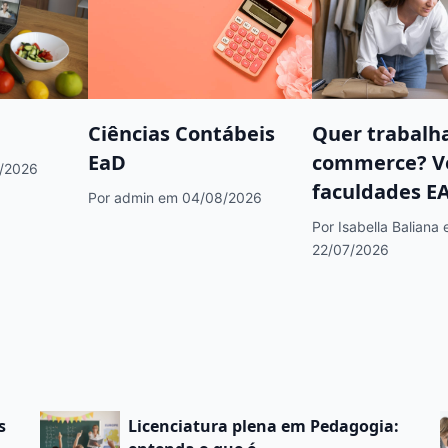
Ciências Contábeis
Quer trabalh
EaD
commerce? V
/2026
faculdades E
Por admin
em 04/08/2026
indicadas
Por Isabella Baliana
22/07/2026
s
Licenciatura plena em Pedagogia: