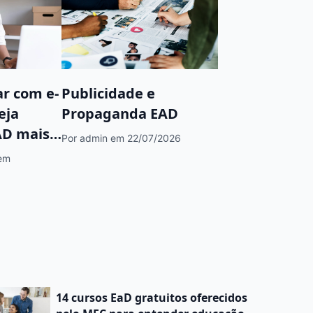
ar com e-
Publicidade e
eja
Propaganda EAD
AD mais
Por admin
em 22/07/2026
em
14 cursos EaD gratuitos oferecidos