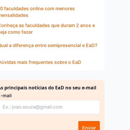
10 faculdades online com menores
mensalidades
Conheça as faculdades que duram 2 anos e
veja como fazer
ual a diferença entre semipresencial e EaD?
Dúvidas mais frequentes sobre o EaD
s principais notícias do EaD no seu e-mail
-mail
Enviar