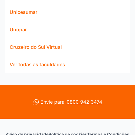
Unicesumar
Unopar
Cruzeiro do Sul Virtual
Ver todas as faculdades
Envie para
0800 942 3474
Aviso de privacidade
Política de cookies
Termos e Condições