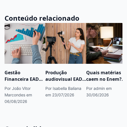
Conteúdo relacionado
Gestão
Produção
Quais matérias
Financeira EAD
audiovisual EAD:
caem no Enem?
serve para
vale a pena para
Dicas práticas
Por João Vitor
Por Isabella Baliana
Por admin
em
trabalhar em
trabalhar com
para estudar
Marcondes
em
em 23/07/2026
30/06/2026
banco? Veja
vídeos, redes
06/08/2026
cargos, áreas e
sociais e marcas?
próximos passos