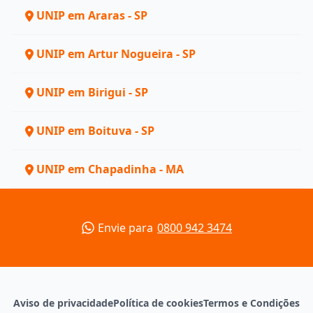
UNIP em Araras - SP
UNIP em Artur Nogueira - SP
UNIP em Birigui - SP
UNIP em Boituva - SP
UNIP em Chapadinha - MA
Envie para
0800 942 3474
Aviso de privacidade
Política de cookies
Termos e Condições