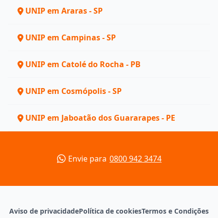
UNIP em Araras - SP
UNIP em Campinas - SP
UNIP em Catolé do Rocha - PB
UNIP em Cosmópolis - SP
UNIP em Jaboatão dos Guararapes - PE
Envie para
0800 942 3474
Aviso de privacidade
Política de cookies
Termos e Condições