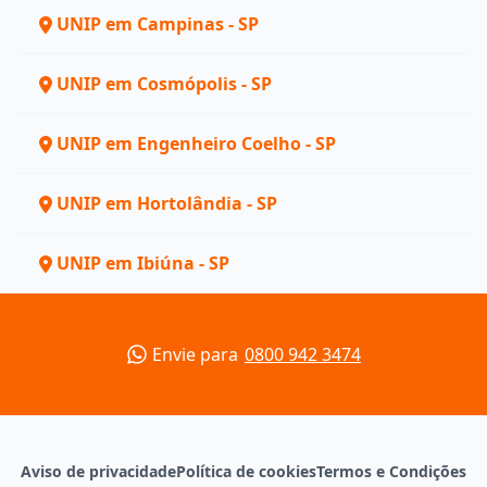
UNIP em Campinas - SP
UNIP em Cosmópolis - SP
UNIP em Engenheiro Coelho - SP
UNIP em Hortolândia - SP
UNIP em Ibiúna - SP
Envie para
0800 942 3474
Aviso de privacidade
Política de cookies
Termos e Condições