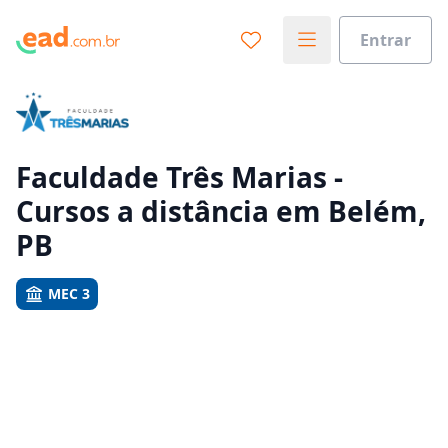
Entrar
Já sabe o que você quer estudar?
Vamos te guiar no caminho ideal para seus estudos
0%
Faculdade Três Marias -
Cursos a distância em Belém,
Sim, já sei
PB
MEC 3
Ainda não sei