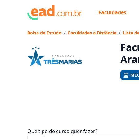
Faculdades
Já
Vam
Bolsa de Estudo
/
Faculdades a Distância
/
Lista d
Fac
Ara
MEC
Que tipo de curso quer fazer?