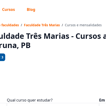
Cursos
Blog
 sabe o que você quer estudar?
os te guiar no caminho ideal para seus estudos
e faculdades
/
Faculdade Três Marias
/
Cursos e mensalidades
uldade Três Marias - Cursos 
runa, PB
Sim, já sei
 3
Ainda não sei
Qual curso quer estudar?
Em 