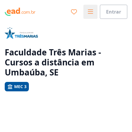
Entrar
Já sabe o que você quer estudar?
Vamos te guiar no caminho ideal para seus estudos
0%
Faculdade Três Marias -
Cursos a distância em
Sim, já sei
Umbaúba, SE
MEC 3
Ainda não sei