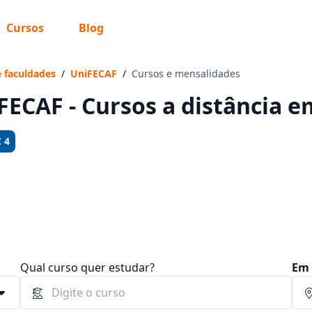
Cursos
Blog
 sabe o que você quer estudar?
os te guiar no caminho ideal para seus estudos
e faculdades
/
UniFECAF
/
Cursos e mensalidades
FECAF - Cursos a distância em
 4
Sim, já sei
Ainda não sei
Qual curso quer estudar?
Em 