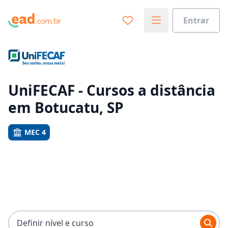
Entrar
Já sabe o que você quer estudar?
Vamos te guiar no caminho ideal para seus estudos
0%
UniFECAF - Cursos a distância
em Botucatu, SP
Sim, já sei
MEC 4
Ainda não sei
Definir nível e curso