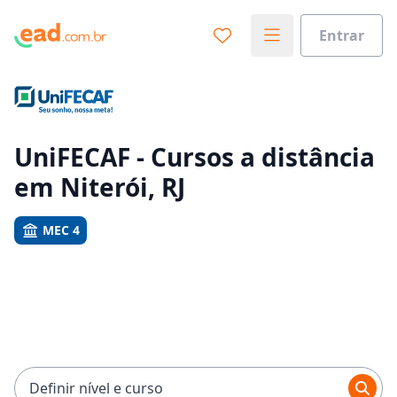
Entrar
Já sabe o que você quer estudar?
Vamos te guiar no caminho ideal para seus estudos
0%
UniFECAF - Cursos a distância
em Niterói, RJ
Sim, já sei
MEC 4
Ainda não sei
Definir nível e curso