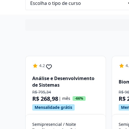
4.2
4
Análise e Desenvolvimento
Bio
de Sistemas
R$ 795,34
R$ 9
R$ 268,98
R$ 
| mês
-66%
Mensalidade grátis
Men
Semipresencial / Noite
Semip