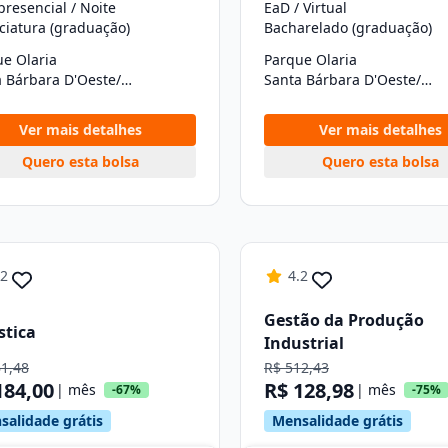
resencial / Noite
EaD / Virtual
ciatura (graduação)
Bacharelado (graduação)
e Olaria
Parque Olaria
Santa Bárbara D'Oeste/SP
Santa Bárbara D'Oeste/SP
Ver mais detalhes
Ver mais detalhes
Quero esta bolsa
Quero esta bolsa
.2
4.2
Gestão da Produção
stica
Industrial
61,48
R$ 512,43
184,00
R$ 128,98
| mês
| mês
-67%
-75%
salidade grátis
Mensalidade grátis