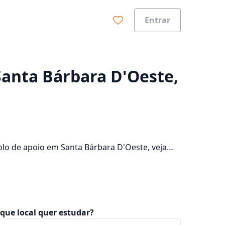
Entrar
0%
 Santa Bárbara D'Oeste,
olo de apoio em Santa Bárbara D'Oeste, veja
a cidade e consulte os valores das
que local quer estudar?