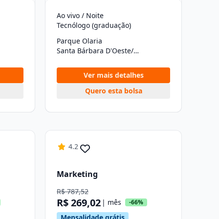
Ao vivo / Noite
Tecnólogo (graduação)
Parque Olaria
Santa Bárbara D'Oeste/SP
Ver mais detalhes
Quero esta bolsa
4.2
Marketing
R$ 787,52
R$ 269,02
| mês
-66%
Mensalidade grátis