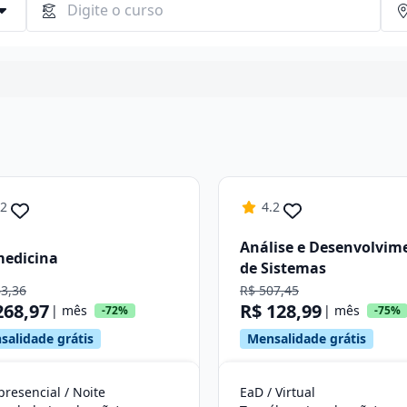
Continuar
.2
4.2
Análise e Desenvolvim
medicina
de Sistemas
63,36
R$ 507,45
268,97
R$ 128,99
| mês
| mês
-72%
-75%
salidade grátis
Mensalidade grátis
resencial / Noite
EaD / Virtual