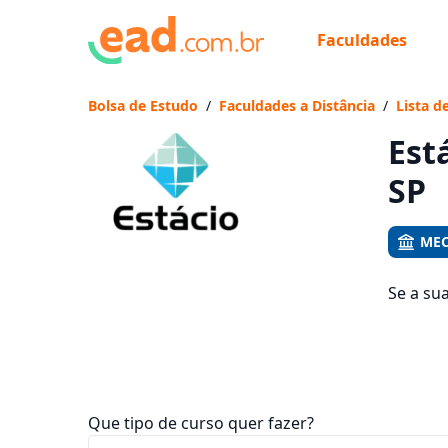
Faculdades
Já
Vam
Bolsa de Estudo
/
Faculdades a Distância
/
Lista d
Est
SP
MEC
Se a su
quais s
mensali
Que tipo de curso quer fazer?