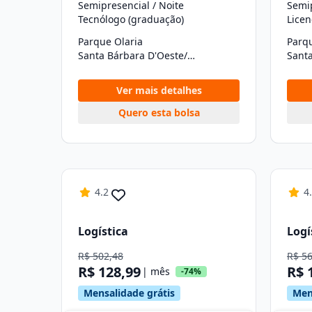
Semipresencial / Noite
Semip
Tecnólogo (graduação)
Licen
Parque Olaria
Parqu
Santa Bárbara D'Oeste/SP
Ver mais detalhes
Quero esta bolsa
4.2
4
Logística
Logí
R$ 502,48
R$ 5
R$ 128,99
R$ 
| mês
-74%
Mensalidade grátis
Men