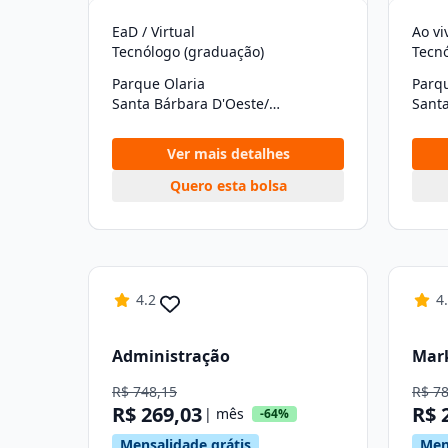
EaD / Virtual
Ao vi
Tecnólogo (graduação)
Tecn
Parque Olaria
Parqu
Santa Bárbara D'Oeste/SP
Ver mais detalhes
Quero esta bolsa
4.2
4
Administração
Mark
R$ 748,15
R$ 7
R$ 269,03
R$ 
| mês
-64%
Mensalidade grátis
Men