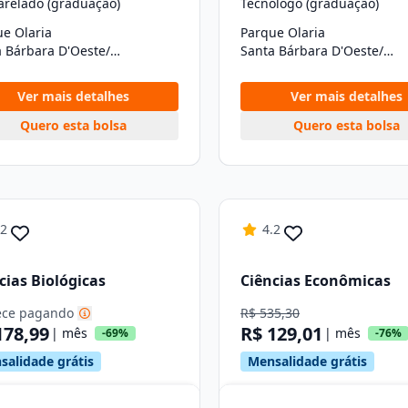
arelado (graduação)
Tecnólogo (graduação)
e Olaria
Parque Olaria
Santa Bárbara D'Oeste/SP
Santa Bárbara D'Oeste/SP
Ver mais detalhes
Ver mais detalhes
Quero esta bolsa
Quero esta bolsa
.2
4.2
cias Biológicas
Ciências Econômicas
ce pagando
R$ 535,30
178,99
R$ 129,01
| mês
| mês
-69%
-76%
salidade grátis
Mensalidade grátis