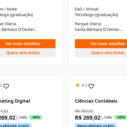
vo / Noite
EaD / Virtual
ólogo (graduação)
Tecnólogo (graduação)
e Olaria
Parque Olaria
Santa Bárbara D'Oeste/SP
Santa Bárbara D'Oeste/SP
Ver mais detalhes
Ver mais detalhes
Quero esta bolsa
Quero esta bolsa
.2
4.2
eting Digital
Ciências Contábeis
87,52
R$ 787,52
269,02
R$ 269,02
| mês
| mês
-66%
-66%
salidade grátis
Mensalidade grátis