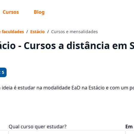
Cursos
Blog
 sabe o que você quer estudar?
os te guiar no caminho ideal para seus estudos
e faculdades
/
Estácio
/
Cursos e mensalidades
ácio - Cursos a distância em
Sim, já sei
 5
a ideia é estudar na modalidade EaD na Estácio e com um p
ão os 146 cursos oferecidos pela instituição nos 1 campus d
Ainda não sei
dades, que ficam entre R$ 92,40 e R$ 269,03.
Qual curso quer estudar?
Em 