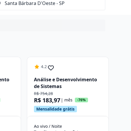
4.2
ento
Análise e Desenvolvimento
de Sistemas
R$ 754,28
R$ 183,97
| mês
-76%
Mensalidade grátis
Ao vivo / Noite