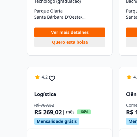
Tecnólogo (graduação)
Bach
Parque Olaria
Parqu
Santa Bárbara D'Oeste/SP
Ver mais detalhes
Quero esta bolsa
4.2
4
Logística
Ciên
R$ 787,52
Come
R$ 269,02
R$ 
| mês
-66%
Mensalidade grátis
Men