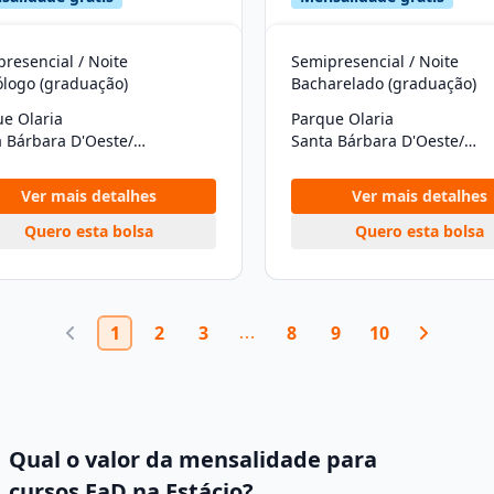
resencial / Noite
Semipresencial / Noite
ólogo (graduação)
Bacharelado (graduação)
e Olaria
Parque Olaria
Santa Bárbara D'Oeste/SP
Santa Bárbara D'Oeste/SP
Ver mais detalhes
Ver mais detalhes
Quero esta bolsa
Quero esta bolsa
1
2
3
8
9
10
Qual o valor da mensalidade para
cursos EaD na Estácio?