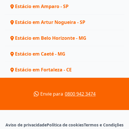
Estácio em Amparo - SP
Estácio em Artur Nogueira - SP
Estácio em Belo Horizonte - MG
Estácio em Caeté - MG
Estácio em Fortaleza - CE
Envie para
0800 942 3474
Aviso de privacidade
Política de cookies
Termos e Condições