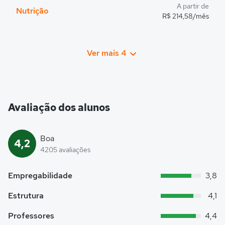
A partir de
Nutrição
R$ 214,58/mês
Ver mais 4
Avaliação dos alunos
Boa
4,2
4205 avaliações
Empregabilidade
3,8
Estrutura
4,1
Professores
4,4