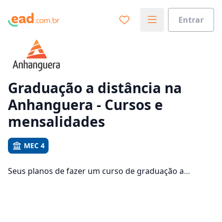
Entrar
Já sabe o que você quer estudar?
Vamos te guiar no caminho ideal para seus estudos
0%
Graduação a distância na
Anhanguera - Cursos e
Sim, já sei
mensalidades
MEC 4
Ainda não sei
Seus planos de fazer um curso de graduação a
distância precisam ser concretizados? Confira os
79912 cursos que podem ser feitos na Anhanguera e
contam com mensalidades entre R$ 83,87 e
R$ 1.747,05.