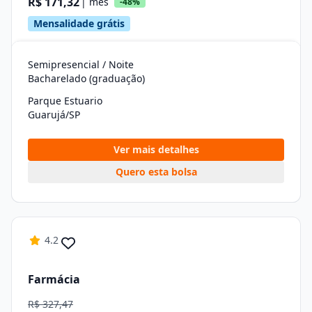
R$ 171,32
| mês
-48%
Mensalidade grátis
Semipresencial / Noite
Bacharelado (graduação)
Parque Estuario
Guarujá/SP
Ver mais detalhes
Quero esta bolsa
4.2
Farmácia
R$ 327,47