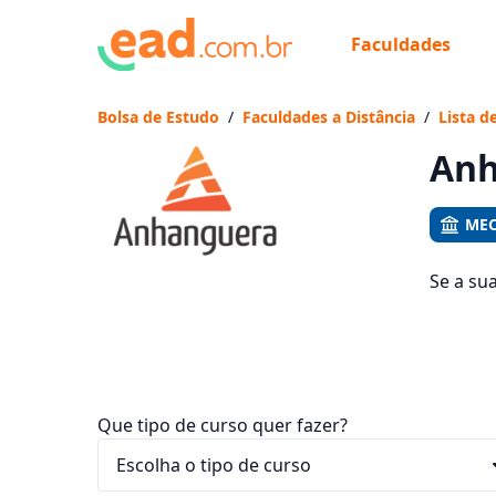
Faculdades
Já
Vam
Bolsa de Estudo
/
Faculdades a Distância
/
Lista d
Anh
MEC
Se a su
1573 cu
entre R$
Que tipo de curso quer fazer?