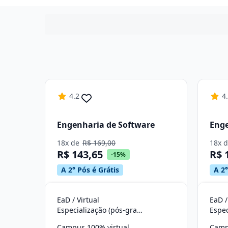
4.2
4
Engenharia de Software
Enge
18x de
R$ 169,00
18x 
R$ 143,65
R$ 
-15%
A 2° Pós é Grátis
A 2°
EaD / Virtual
EaD /
Especialização (pós-graduação)
Campus 100% virtual
Camp