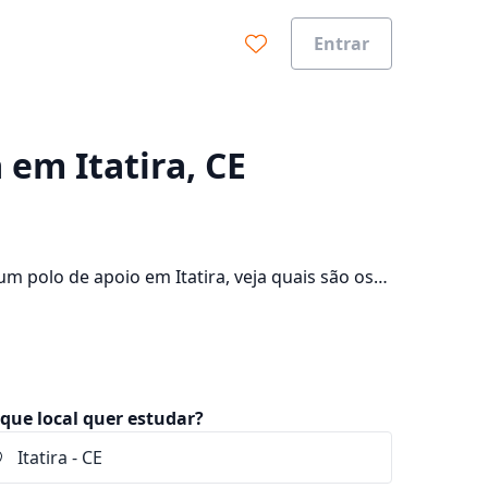
Entrar
0%
 em Itatira, CE
 polo de apoio em Itatira, veja quais são os
consulte os valores das mensalidades, que ficam
que local quer estudar?