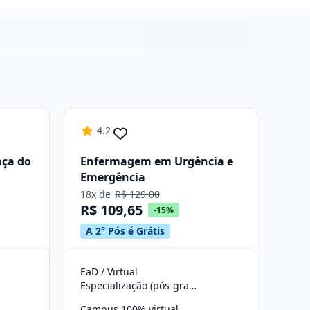
4.2
nça do
Enfermagem em Urgência e
Emergência
18x de
R$ 129,00
R$ 109,65
-15%
A 2° Pós é Grátis
EaD / Virtual
Especialização (pós-graduação)
Campus 100% virtual