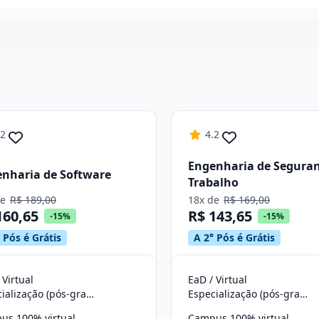
Continuar
.2
4.2
Engenharia de Segura
nharia de Software
Trabalho
de
R$ 189,00
18x de
R$ 169,00
160,65
R$ 143,65
-15%
-15%
 Pós é Grátis
A 2° Pós é Grátis
 Virtual
EaD / Virtual
Especialização (pós-graduação)
Especialização (pós-graduação)
us 100% virtual
Campus 100% virtual