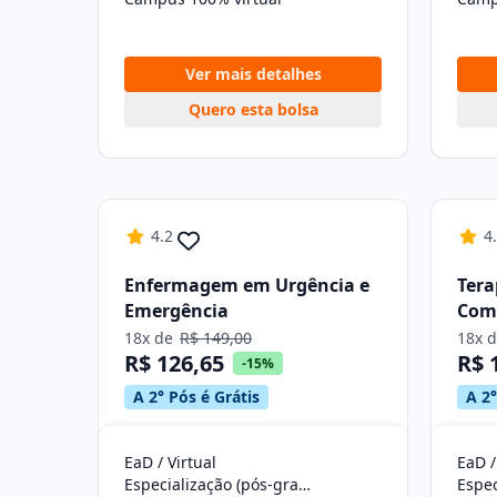
Ver mais detalhes
Quero esta bolsa
4.2
4
Enfermagem em Urgência e
Tera
Emergência
Com
18x de
R$ 149,00
18x 
R$ 126,65
R$ 
-15%
A 2° Pós é Grátis
A 2°
EaD / Virtual
EaD /
Especialização (pós-graduação)