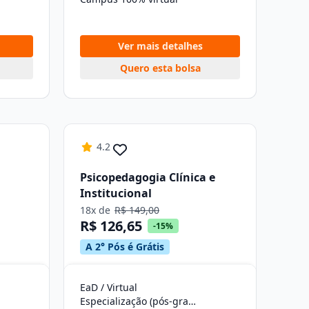
Ver mais detalhes
Quero esta bolsa
4.2
Psicopedagogia Clínica e
Institucional
18x de
R$ 149,00
R$ 126,65
-15%
A 2° Pós é Grátis
EaD / Virtual
Especialização (pós-graduação)