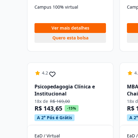
Campus 100% virtual
Camp
Ver mais detalhes
Quero esta bolsa
4.2
4
Psicopedagogia Clínica e
MBA 
Institucional
Cha
18x de
R$ 169,00
18x 
R$ 143,65
R$ 
-15%
A 2° Pós é Grátis
A 2°
EaD / Virtual
EaD /