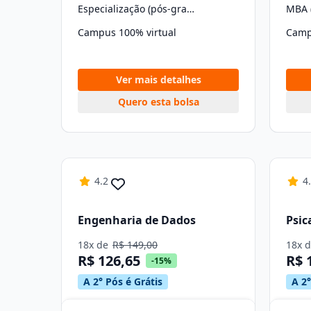
Especialização (pós-graduação)
MBA 
Campus 100% virtual
Camp
Ver mais detalhes
Quero esta bolsa
4.2
4
Engenharia de Dados
Psic
18x de
R$ 149,00
18x 
R$ 126,65
R$ 
-15%
A 2° Pós é Grátis
A 2°