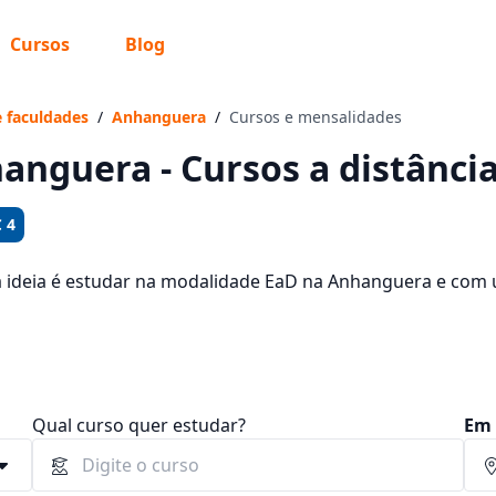
Cursos
Blog
 sabe o que você quer estudar?
os te guiar no caminho ideal para seus estudos
e faculdades
/
Anhanguera
/
Cursos e mensalidades
anguera - Cursos a distância
 4
Sim, já sei
a ideia é estudar na modalidade EaD na Anhanguera e com um
rsos oferecidos pela instituição nos 2 campus da cidade e 
 92,65 e R$ 194,65.
Ainda não sei
Qual curso quer estudar?
Em 