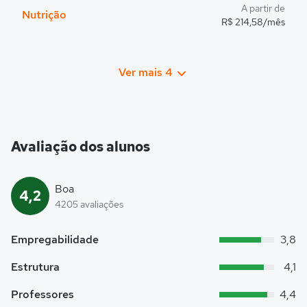
A partir de
Nutrição
R$ 214,58/mês
Ver mais 4
Avaliação dos alunos
Boa
4,2
4205 avaliações
Empregabilidade
3,8
Estrutura
4,1
Professores
4,4