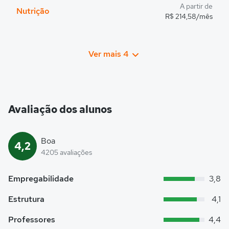
A partir de
Nutrição
R$ 214,58/mês
Ver mais 4
Avaliação dos alunos
Boa
4,2
4205 avaliações
Empregabilidade
3,8
Estrutura
4,1
Professores
4,4