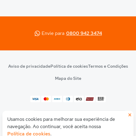
Envie para
0800 942 3474
Aviso de privacidade
Política de cookies
Termos e Condições
Mapa do Site
×
© 2026 Quero Educação
Usamos cookies para melhorar sua experiência de
Olá! Quer uma ajudinha para descobrir seu
CNPJ 10.542.212/0001-54
curso ou faculdade ideal?
navegação. Ao continuar, você aceita nossa
Política de cookies
.