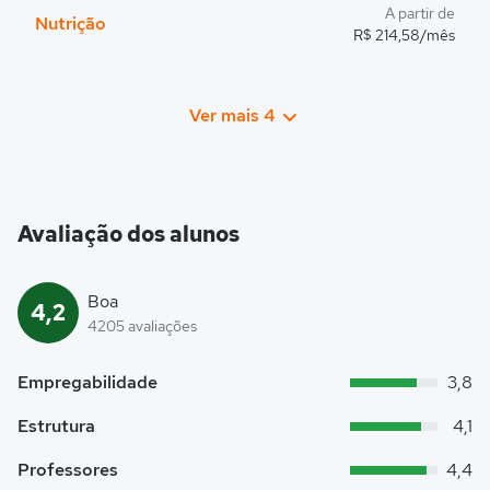
A partir de
Nutrição
R$ 214,58/mês
Ver mais 4
Avaliação dos alunos
Boa
4,2
4205 avaliações
Empregabilidade
3,8
Estrutura
4,1
Professores
4,4