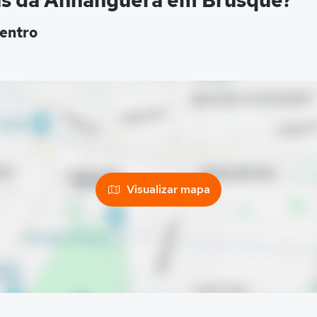
us da Anhanguera em Brusque?
entro
Visualizar mapa