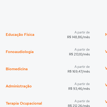
A partir de
Educação Física
R$ 148,86/mês
A partir de
Fonoaudiologia
R$ 213,10/mês
A partir de
Biomedicina
R$ 169,47/mês
A partir de
Administração
R$ 93,46/mês
A partir de
V
Terapia Ocupacional
R$ 212,26/mês