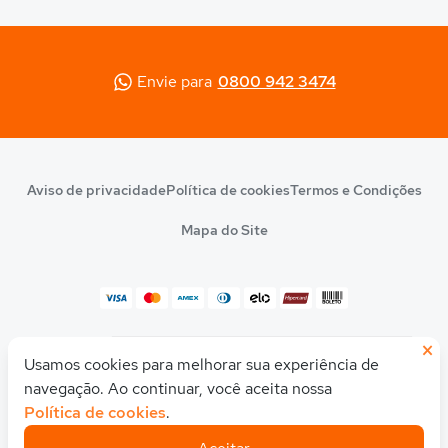
Envie para
0800 942 3474
Aviso de privacidade
Política de cookies
Termos e Condições
Mapa do Site
×
© 2026 Quero Educação
Usamos cookies para melhorar sua experiência de
Olá! Quer uma ajudinha para descobrir seu
CNPJ 10.542.212/0001-54
curso ou faculdade ideal?
navegação. Ao continuar, você aceita nossa
Política de cookies
.
Feito com
pela
Quero Educação