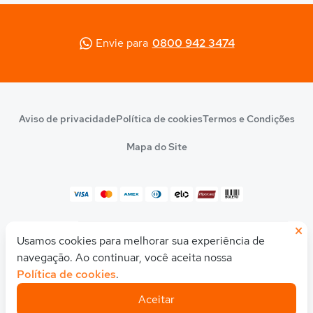
Envie para
0800 942 3474
Aviso de privacidade
Política de cookies
Termos e Condições
Mapa do Site
×
© 2026 Quero Educação
Usamos cookies para melhorar sua experiência de
Olá! Quer uma ajudinha para descobrir seu
CNPJ 10.542.212/0001-54
curso ou faculdade ideal?
navegação. Ao continuar, você aceita nossa
Política de cookies
.
Feito com
pela
Quero Educação
Aceitar