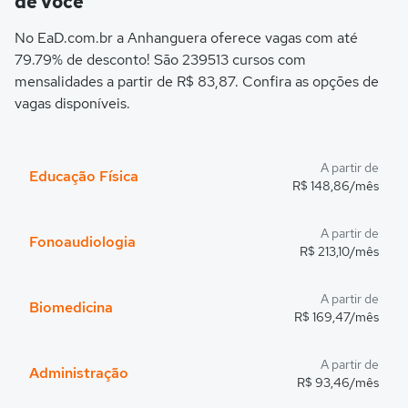
de você
No EaD.com.br a Anhanguera oferece vagas com até
79.79% de desconto! São 239513 cursos com
mensalidades a partir de R$ 83,87. Confira as opções de
vagas disponíveis.
A partir de
Educação Física
R$ 148,86/mês
A partir de
Fonoaudiologia
R$ 213,10/mês
A partir de
Biomedicina
R$ 169,47/mês
A partir de
Administração
R$ 93,46/mês