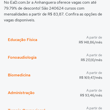
No EaD.com.br a Anhanguera oferece vagas com até
79.79% de desconto! São 240624 cursos com
mensalidades a partir de R$ 83,87. Confira as opções de
vagas disponíveis.
A partir de
Educação Física
R$ 148,86/mês
A partir de
Fonoaudiologia
R$ 213,10/mês
A partir de
Biomedicina
R$ 169,47/mês
A partir de
Administração
R$ 93,46/mês
A partir de