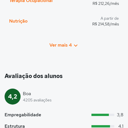
Terapia Ocupacional
R$ 212,26/mês
A partir de
Nutrição
R$ 214,58/mês
Ver mais 4
Avaliação dos alunos
Boa
4,2
4205 avaliações
Empregabilidade
3,8
Estrutura
4,1