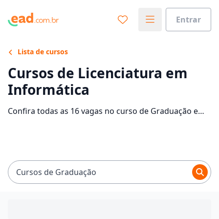
Entrar
Lista de cursos
Cursos de Licenciatura em
Informática
Confira todas as 16 vagas no curso de Graduação em
Informática EaD e saiba mais sobre as 1 faculdades
que contam com mensalidades entre R$ 49,90 e
R$ 247,75. Encontre a bolsa de estudo para o curso
EaD dos seus sonhos e economize até 95% nas
mensalidades.
Cursos de Graduação