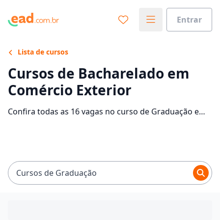
Entrar
Lista de cursos
Cursos de Bacharelado em
Comércio Exterior
Confira todas as 16 vagas no curso de Graduação em
Comércio Exterior EaD e saiba mais sobre as 5
faculdades que contam com mensalidades entre
R$ 59,00 e R$ 1.065,16. Encontre a bolsa de estudo
para o curso EaD dos seus sonhos e economize até
95% nas mensalidades.
Cursos de Graduação