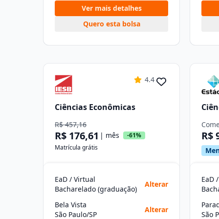
Ver mais detalhes
Quero esta bolsa
4.4
Ciências Econômicas
Ciên
R$ 457,16
Come
R$ 176,61
R$ 
| mês
-61%
Matrícula grátis
Men
EaD / Virtual
EaD /
Alterar
Bacharelado (graduação)
Bach
Bela Vista
Para
Alterar
São Paulo/SP
São P