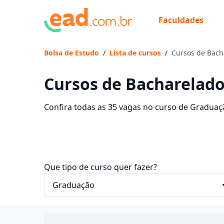
Faculdades
Bolsa de Estudo
/
Lista de cursos
/
Cursos de Bach
Cursos de Bacharelado
Confira todas as 35 vagas no curso de Graduaç
faculdades que contam com mensalidades entre 
EaD dos seus sonhos e economize até 90% nas
Que tipo de curso quer fazer?