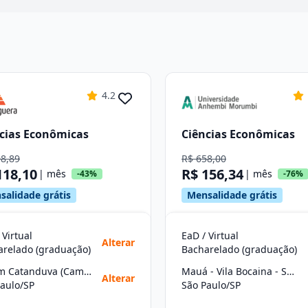
4.2
cias Econômicas
Ciências Econômicas
08,89
R$ 658,00
118,10
R$ 156,34
| mês
| mês
-43%
-76%
salidade grátis
Mensalidade grátis
 Virtual
EaD / Virtual
Alterar
arelado (graduação)
Bacharelado (graduação)
Jardim Catanduva (Campo Limpo)
Mauá - Vila Bocaina - São Paulo
Alterar
aulo/SP
São Paulo/SP