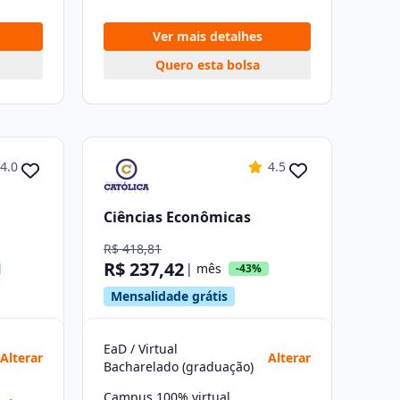
Ver mais detalhes
Quero esta bolsa
4.0
4.5
Ciências Econômicas
R$ 418,81
R$ 237,42
| mês
-43%
Mensalidade grátis
EaD / Virtual
Alterar
Alterar
Bacharelado (graduação)
Campus 100% virtual