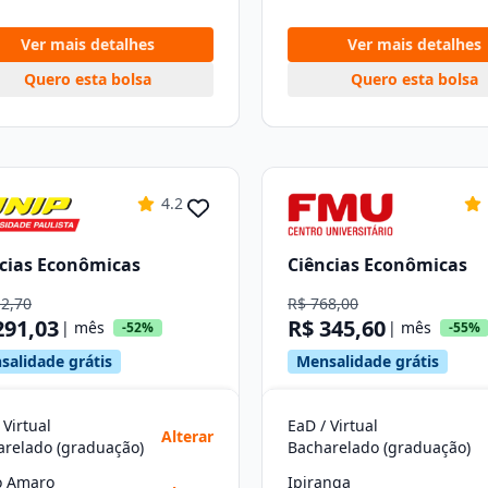
Ver mais detalhes
Ver mais detalhes
Quero esta bolsa
Quero esta bolsa
4.2
cias Econômicas
Ciências Econômicas
12,70
R$ 768,00
291,03
R$ 345,60
| mês
| mês
-52%
-55%
salidade grátis
Mensalidade grátis
 Virtual
EaD / Virtual
Alterar
arelado (graduação)
Bacharelado (graduação)
o Amaro
Ipiranga