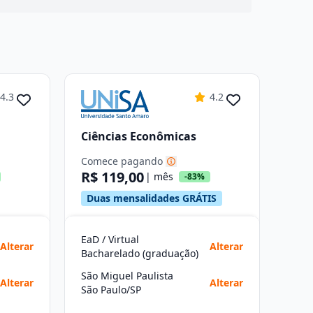
4.3
4.2
Ciências Econômicas
Comece pagando
R$ 119,00
| mês
-83%
Duas mensalidades GRÁTIS
EaD / Virtual
Alterar
Alterar
Bacharelado (graduação)
São Miguel Paulista
Alterar
Alterar
São Paulo/SP