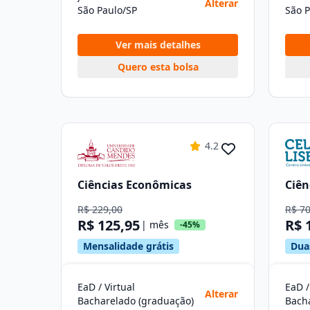
Alterar
São Paulo/SP
São P
Ver mais detalhes
Quero esta bolsa
4.2
Ciências Econômicas
Ciên
R$ 229,00
R$ 7
R$ 125,95
R$ 
| mês
-45%
Mensalidade grátis
Dua
EaD / Virtual
EaD /
Alterar
Bacharelado (graduação)
Bach