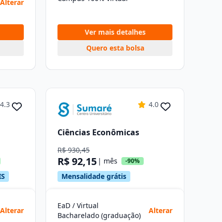
Alterar
Ver mais detalhes
Quero esta bolsa
4.3
4.0
Ciências Econômicas
R$ 930,45
R$ 92,15
| mês
-90%
IS
Mensalidade grátis
EaD / Virtual
Alterar
Alterar
Bacharelado (graduação)