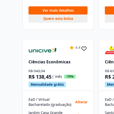
Ver mais detalhes
Quero esta bolsa
4.4
Ciências Econômicas
Ciên
R$ 543,94
R$ 6
R$ 138,45
R$ 
| mês
-75%
Mensalidade grátis
Men
EaD / Virtual
EaD /
Alterar
Bacharelado (graduação)
Bach
Jardim Casa Grande
Sant