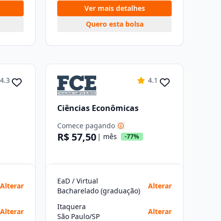
Ver mais detalhes
Quero esta bolsa
4.3
4.1
Ciências Econômicas
Comece pagando
R$ 57,50
| mês
-77%
EaD / Virtual
Alterar
Alterar
Bacharelado (graduação)
Itaquera
Alterar
Alterar
São Paulo/SP