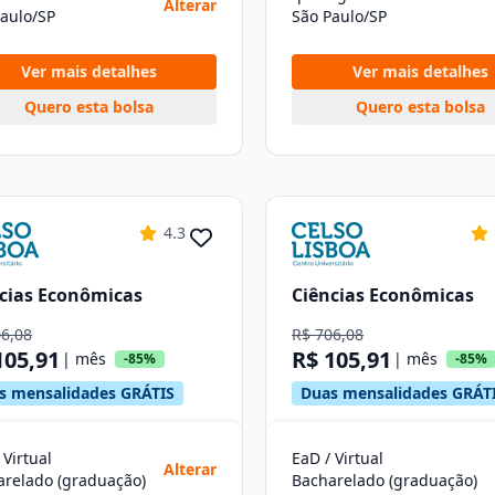
Alterar
aulo/SP
São Paulo/SP
Ver mais detalhes
Ver mais detalhes
Quero esta bolsa
Quero esta bolsa
4.3
cias Econômicas
Ciências Econômicas
06,08
R$ 706,08
105,91
R$ 105,91
| mês
| mês
-85%
-85%
s mensalidades GRÁTIS
Duas mensalidades GRÁT
 Virtual
EaD / Virtual
Alterar
arelado (graduação)
Bacharelado (graduação)