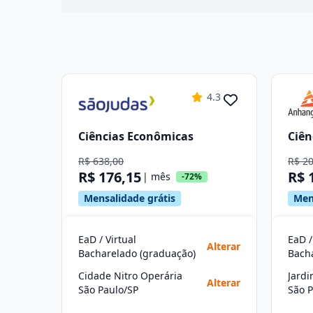
4.3
Ciências Econômicas
Ciên
R$ 638,00
R$ 2
R$ 176,15
R$ 
| mês
-72%
Mensalidade grátis
Men
EaD / Virtual
EaD /
Alterar
Bacharelado (graduação)
Bach
Cidade Nitro Operária
Alterar
São Paulo/SP
São P