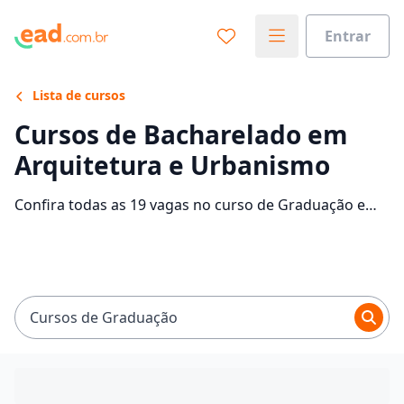
Entrar
Lista de cursos
Cursos de Bacharelado em
Arquitetura e Urbanismo
Confira todas as 19 vagas no curso de Graduação em
Arquitetura e Urbanismo EaD e saiba mais sobre as 13
faculdades que contam com mensalidades entre
R$ 79,00 e R$ 4.199,30. Encontre a bolsa de estudo
para o curso EaD dos seus sonhos e economize até
84% nas mensalidades.
Cursos de Graduação