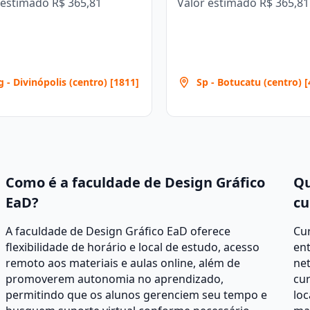
 estimado
R$ 365,81
Valor estimado
R$ 365,81
 - Divinópolis (centro) [1811]
Sp - Botucatu (centro) [
Como é a faculdade de Design Gráfico
Qu
EaD?
cu
A faculdade de Design Gráfico EaD oferece
Cur
flexibilidade de horário e local de estudo, acesso
ent
remoto aos materiais e aulas online, além de
net
promoverem autonomia no aprendizado,
cur
permitindo que os alunos gerenciem seu tempo e
loc