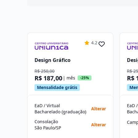
4.2
Design Gráfico
Desi
R$ 250,00
R$ 2
R$ 187,00
R$ 
| mês
-25%
Mensalidade grátis
Men
EaD / Virtual
EaD /
Alterar
Bacharelado (graduação)
Bach
Consolação
Camp
Alterar
São Paulo/SP