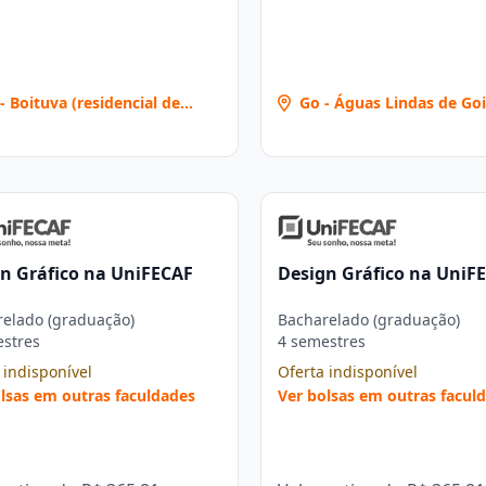
- Boituva (residencial de
Go - Águas Lindas de Go
enzi) [1685]
(jardim da Barragem Ii) 
n Gráfico na UniFECAF
Design Gráfico na UniF
elado (graduação)
Bacharelado (graduação)
estres
4 semestres
 indisponível
Oferta indisponível
lsas em outras faculdades
Ver bolsas em outras facul