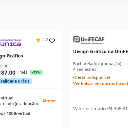
4.2
Design Gráfico na UniF
gn Gráfico
Bacharelado (graduação)
50,00
4 semestres
187,00
| mês
-25%
Oferta indisponível
salidade grátis
Ver bolsas em outras facul
 Virtual
Alterar
arelado (graduação)
Valor estimado
R$ 365,81
us 100% virtual