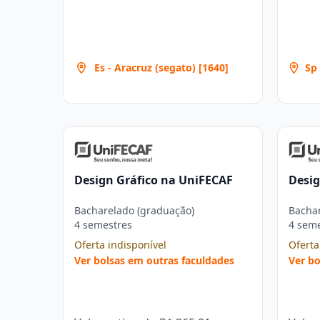
Es - Aracruz (segato) [1640]
Sp 
Lor
Design Gráfico na UniFECAF
Desig
Bacharelado (graduação)
Bachar
4 semestres
4 sem
Oferta indisponível
Oferta
Ver bolsas em outras faculdades
Ver bo