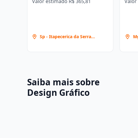
Valor estimado
R$ 365,81
Valor
Sp - Itapecerica da Serra
Mg
(centro) [318]
Saiba mais sobre
Design Gráfico