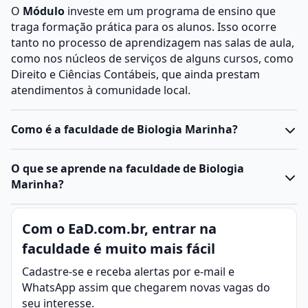
O
Módulo
investe em um programa de ensino que
traga formação prática para os alunos. Isso ocorre
tanto no processo de aprendizagem nas salas de aula,
como nos núcleos de serviços de alguns cursos, como
Direito e Ciências Contábeis, que ainda prestam
atendimentos à comunidade local.
Como é a faculdade de Biologia Marinha?
O
curso de Biologia Marinha
pode ser oferecido como
O que se aprende na faculdade de Biologia
graduação específica ou como habilitação dentro do
Marinha?
curso de Ciências Biológicas
. A formação combina
aulas teóricas, laboratório e atividades de campo em
Biologia Marinha é a área das Ciências Biológicas
Com o EaD.com.br, entrar na
ambientes costeiros.
dedicada ao estudo dos organismos que vivem em
Características do curso
faculdade é muito mais fácil
ambientes marinhos. A área investiga a
Duração média: 4 a 5 anos, dependendo da instituição.
biodiversidade, os ecossistemas, as interações entre
Cadastre-se e receba alertas por e-mail e
Modalidade: presencial, com atividades práticas
espécies e os impactos das atividades humanas nos
WhatsApp assim que chegarem novas vagas do
obrigatórias.
oceanos.
seu interesse.