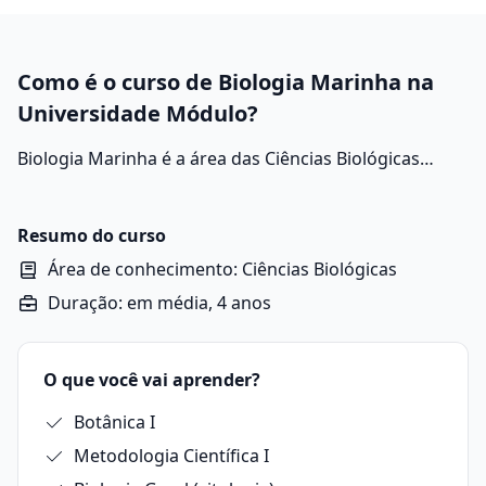
Como é o curso de Biologia Marinha na
Universidade Módulo?
Biologia Marinha é a área das Ciências Biológicas
dedicada ao estudo dos organismos que vivem em
ambientes marinhos. A área investiga a
biodiversidade, os ecossistemas, as interações entre
Resumo do curso
espécies e os impactos das atividades humanas nos
Área de conhecimento: Ciências Biológicas
oceanos.
Duração: em média, 4 anos
O que você vai aprender?
Botânica I
Metodologia Científica I