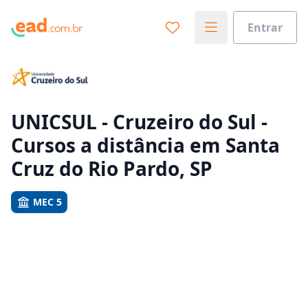
Entrar
Já sabe o que você quer estudar?
Vamos te guiar no caminho ideal para seus estudos
0%
UNICSUL - Cruzeiro do Sul -
Cursos a distância em Santa
Sim, já sei
Cruz do Rio Pardo, SP
MEC 5
Ainda não sei